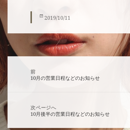
投
2019/10/11
稿
日:
投
稿
前
ナ
10月の営業日程などのお知らせ
前
ビ
の
ゲ
投
ー
稿:
シ
ョ
次ページへ
ン
10月後半の営業日程などのお知らせ
次
の
投