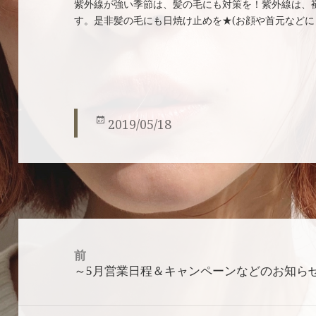
紫外線が強い季節は、髪の毛にも対策を！紫外線は、
す。是非髪の毛にも日焼け止めを★(お顔や首元などに
投
2019/05/18
稿
日:
投
稿
前
ナ
～5月営業日程＆キャンペーンなどのお知ら
前
ビ
の
ゲ
投
ー