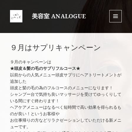
美容室 ANALOGUE
MENU
AND
WIDGET
９月はサプリキャンペーン
９月のキャンペーンは
★頭皮＆髪の毛のサプリフルコース★
以前からの人気メニュー頭皮サプリにヘアトリートメントが
追加した
頭皮と髪の毛の為のフルコースのメニューになります！
シャンプー台で気持ち良いマッサージを受けてゆっくりして
いる間にすぐ終わります！
ヘアケアメニューはなるべく短時間で高い効果を得られるも
のが良い！というお客様や
お仕事帰りの方などリラクゼーションしていただける新メニ
ューです。