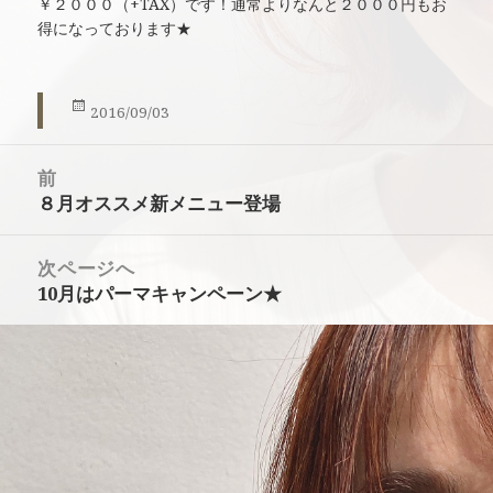
￥２０００（+TAX）です！通常よりなんと２０００円もお
得になっております★
投
2016/09/03
稿
投
日:
前
稿
８月オススメ新メニュー登場
前
ナ
の
ビ
投
ゲ
次ページへ
稿:
ー
10月はパーマキャンペーン★
次
シ
の
ョ
投
ン
稿: