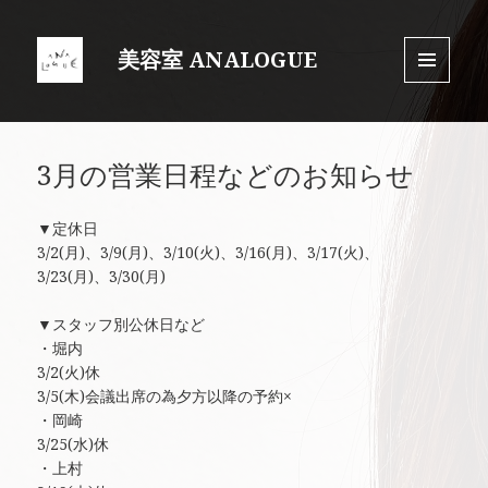
美容室 ANALOGUE
MENU
AND
WIDGET
3月の営業日程などのお知らせ
▼定休日
3/2(月)、3/9(月)、3/10(火)、3/16(月)、3/17(火)、
3/23(月)、3/30(月)
▼スタッフ別公休日など
・堀内
3/2(火)休
3/5(木)会議出席の為夕方以降の予約×
・岡崎
3/25(水)休
・上村