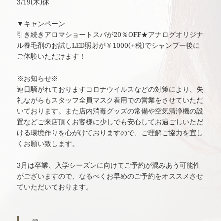
3/19(木)休
▼キャンペーン
引き続きアロマショートスパが20％OFF★アナログオリジナ
ル養毛剤のお試しLED照射が￥1000(+税)でシャンプー後に
ご体験いただけます！
※お知らせ※
連日騒がれておりますコロナウイルスなどの対策により、失
礼ながらもスタッフ全員マスク着用での営業をさせていただ
いております。また店内消毒グッズの常備や空気清浄機の設
置などご来店頂くお客様に少しでも安心してお過ごしいただ
ける環境作りを心がけておりますので、ご理解ご協力を宜し
くお願い致します。
3月は卒業、入学シーズンに向けてご予約が混みあう可能性
がございますので、なるべくお早めのご予約をオススメさせ
ていただいております。