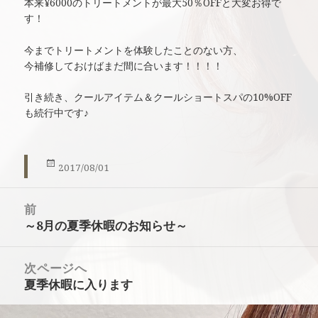
本来¥6000のトリートメントが最大50％OFFと大変お得で
す！
今までトリートメントを体験したことのない方、
今補修しておけばまだ間に合います！！！！
引き続き、クールアイテム＆クールショートスパの10%OFF
も続行中です♪
投
2017/08/01
稿
投
日:
前
稿
～8月の夏季休暇のお知らせ～
前
ナ
の
ビ
投
ゲ
次ページへ
稿:
ー
夏季休暇に入ります
次
シ
の
ョ
投