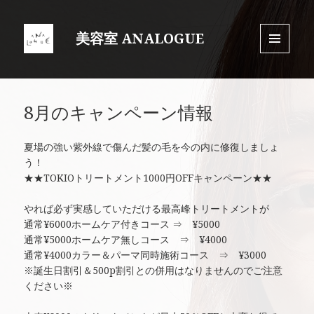
美容室 ANALOGUE
MENU
AND
WIDGET
8月のキャンペーン情報
夏場の強い紫外線で傷んだ髪の毛を今の内に修復しましょ
う！
★★TOKIOトリートメント1000円OFFキャンペーン★★
やれば必ず実感していただける最高峰トリートメントが
通常¥6000ホームケア付きコース ⇒ ¥5000
通常¥5000ホームケア無しコース ⇒ ¥4000
通常¥4000カラー＆パーマ同時施術コース ⇒ ¥3000
※誕生日割引＆500p割引との併用はなりませんのでご注意
ください※