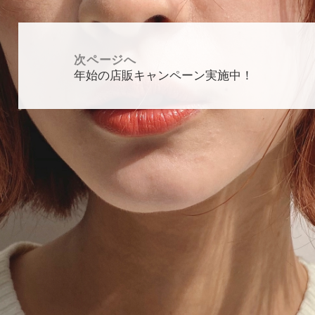
投
稿
次ページへ
ナ
年始の店販キャンペーン実施中！
次
ビ
の
ゲ
投
ー
稿:
シ
ョ
ン