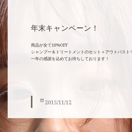
年末キャンペーン！
商品が全て10%OFF
シャンプー＆トリートメントのセット＋アウトバストリ
一年の感謝を込めてお待ちしております！
投
2015/11/12
稿
日: